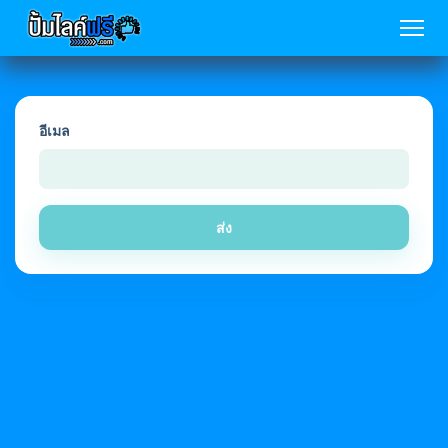
อีเมล
ส่ง